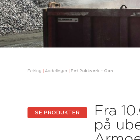
Feiring
Avdelinger
Fet Pukkverk - Gan
Fra 10
SE PRODUKTER
på ube
Armoen