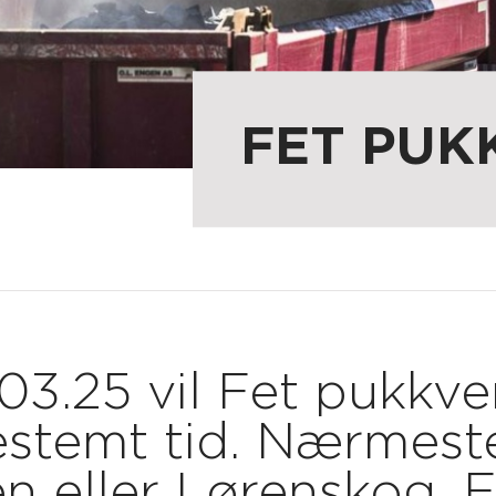
FET PUK
.03.25 vil Fet pukkv
stemt tid. Nærmeste
 eller Lørenskog. 