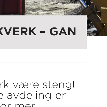
KVERK – GAN
erk være stengt
 avdeling er
For mer