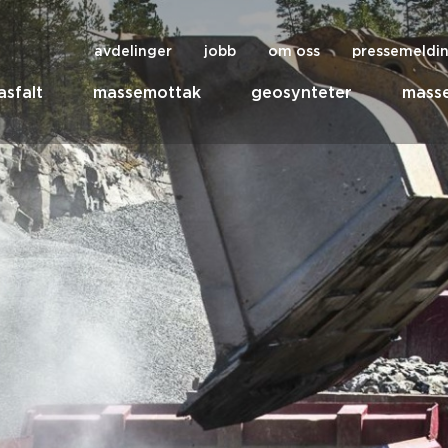
avdelinger
jobb
om oss
pressemeldi
asfalt
massemottak
geosynteter
masse