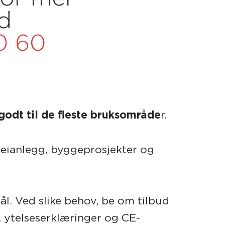
d
0 60
godt til de fleste bruksområde
r.
veianlegg, byggeprosjekter og
ål. Ved slike behov, be om tilbud
 ytelseserklæringer og CE-