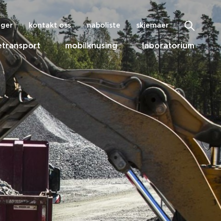
nger
kontakt oss
naboliste
skjemaer
transport
mobilknusing
laboratorium