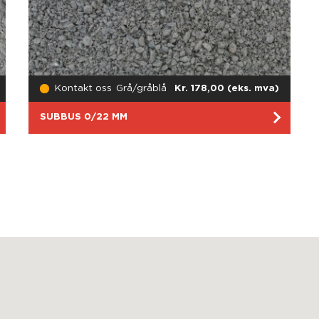
Kontakt oss
Grå/gråblå
Kr. 178,00 (eks. mva)
SUBBUS 0/22 MM