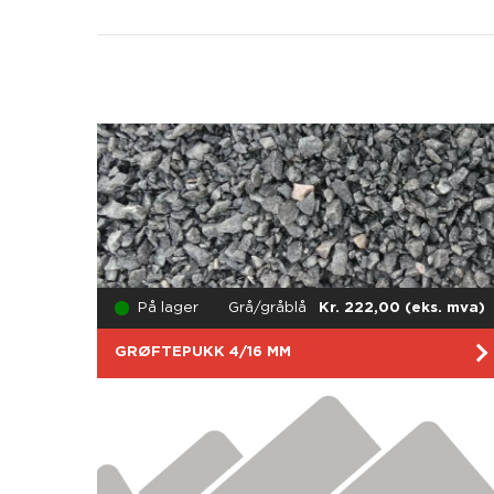
På lager
Grå/gråblå
Kr. 222,00 (eks. mva)
GRØFTEPUKK 4/16 MM