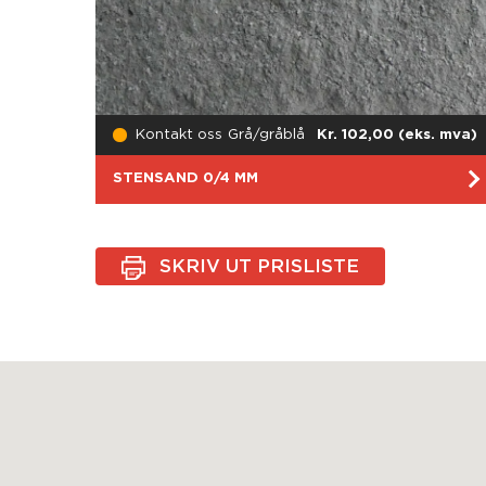
Kontakt oss
Grå/gråblå
Kr. 102,00 (eks. mva)
STENSAND 0/4 MM
SKRIV UT PRISLISTE