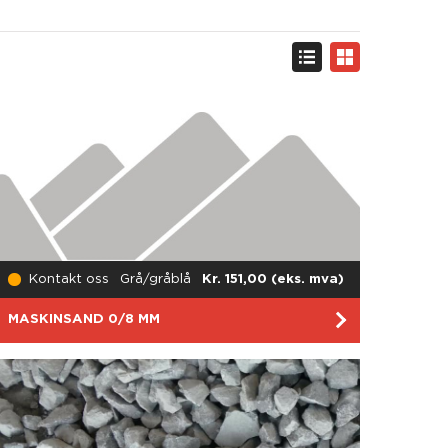
Kontakt oss
Grå/gråblå
Kr. 151,00 (eks. mva)
MASKINSAND 0/8 MM