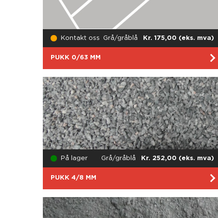
Kontakt oss
Grå/gråblå
Kr. 175,00 (eks. mva)
PUKK 0/63 MM
På lager
Grå/gråblå
Kr. 252,00 (eks. mva)
PUKK 4/8 MM