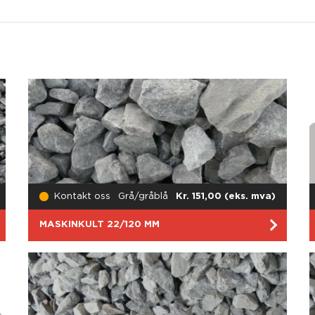
Kontakt oss
Grå/gråblå
Kr. 151,00 (eks. mva)
MASKINKULT 22/120 MM