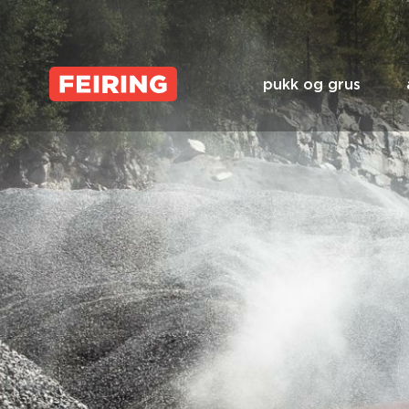
Skip
to
content
pukk og grus