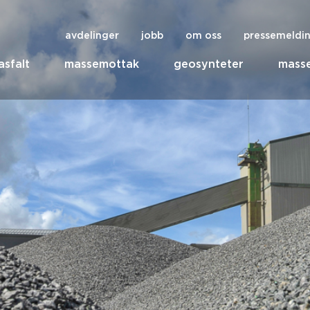
avdelinger
jobb
om oss
pressemeldi
asfalt
massemottak
geosynteter
masse