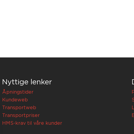
Nyttige lenker
Åpningstider
Kundeweb
Transportweb
Transportpriser
HMS-krav til våre kunder