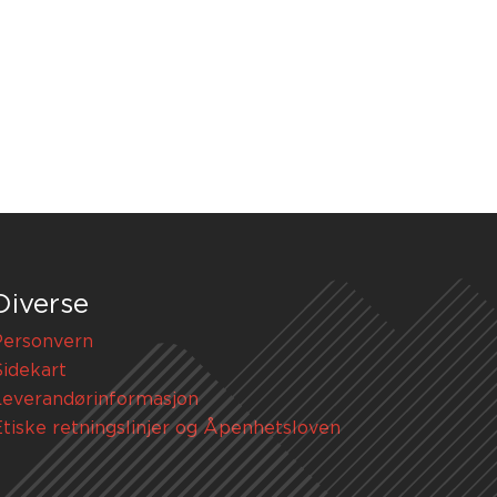
Diverse
Personvern
Sidekart
Leverandørinformasjon
Etiske retningslinjer og Åpenhetsloven