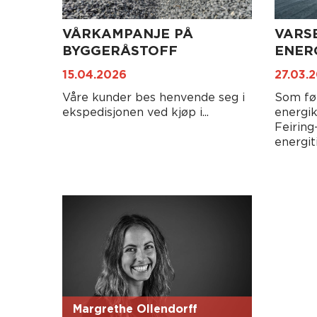
VÅRKAMPANJE PÅ
VARS
BYGGERÅSTOFF
ENER
15.04.2026
27.03.
Våre kunder bes henvende seg i
Som fø
ekspedisjonen ved kjøp i...
energik
Feiring
energiti
Margrethe Ollendorff