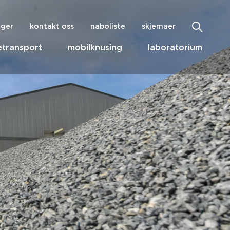
nger
kontakt oss
naboliste
skjemaer
transport
mobilknusing
laboratorium