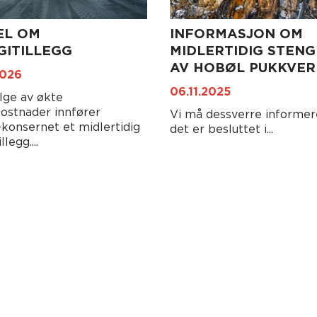
EL OM
INFORMASJON OM
GITILLEGG
MIDLERTIDIG STENG
AV HOBØL PUKKVER
2026
06.11.2025
lge av økte
ostnader innfører
Vi må dessverre informer
-konsernet et midlertidig
det er besluttet i...
llegg....