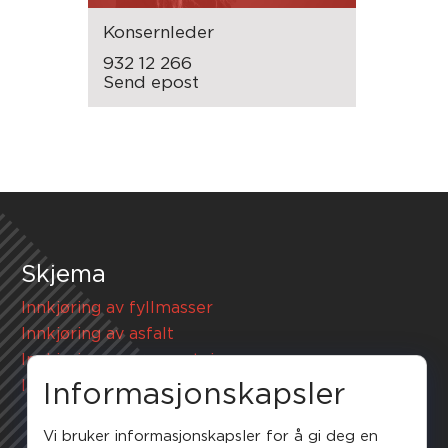
Konsernleder
932 12 266
Send epost
Skjema
Innkjøring av fyllmasser
Innkjøring av asfalt
Innkjøring av sprengstein
Innkjøring av snø
Informasjonskapsler
Vi bruker informasjonskapsler for å gi deg en