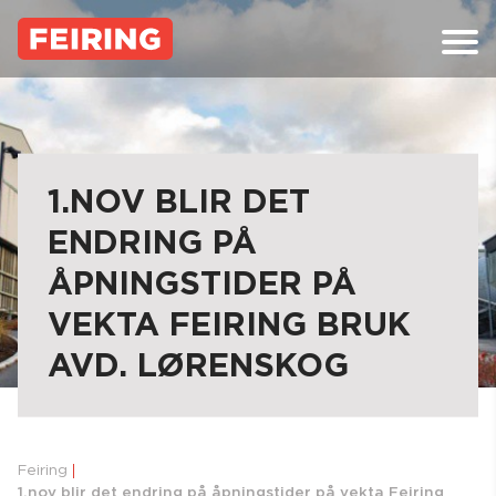
Skip
to
content
1.NOV BLIR DET
ENDRING PÅ
ÅPNINGSTIDER PÅ
VEKTA FEIRING BRUK
AVD. LØRENSKOG
Feiring
1.nov blir det endring på åpningstider på vekta Feiring