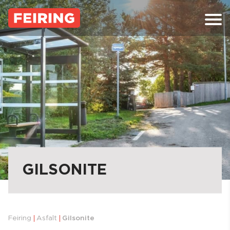
Skip
to
content
GILSONITE
Feiring
Asfalt
Gilsonite