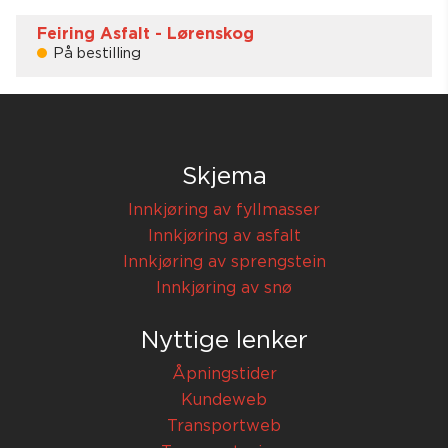
Feiring Asfalt - Lørenskog
På bestilling
Lagerstatus:
På bestilling
Åpningstider
Skjema
Mandag - Torsdag
05:00 - 17:00
Fredag
06:00 - 13:00
Innkjøring av fyllmasser
Produksjon av asfalt for henting på silo på kveld og
Innkjøring av asfalt
natt må bestilles samme dag innen kl 15.30 og 11.30
på fredager.
Innkjøring av sprengstein
Innkjøring av snø
67 91 60 50
SEND EPOST
Nyttige lenker
Åpningstider
Kundeweb
Transportweb