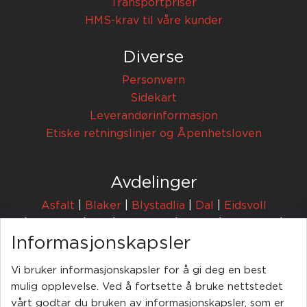
Transportpriser
HMS-krav til våre kunder
Diverse
Personvern
Sidekart
Leverandørinformasjon
Etiske retningslinjer og Åpenhetsloven
Avdelinger
Asfalt
|
Blaker
|
Blystadlia
|
Dal
|
Eidsvoll
|
Enebakk
|
Fet
|
Hadeland
|
Hobøl
|
Jessheim
|
Informasjonskapsler
Lørenskog
|
Nittedal
|
Rælingen
|
Tønsberg
Vi bruker informasjonskapsler for å gi deg en best
Feiring AS | Postboks 394 | 1471 Lørenskog |
mulig opplevelse. Ved å fortsette å bruke nettstedet
67 91 60 00
post@feiring.no
|
|
vårt godtar du bruken av informasjonskapsler, som er