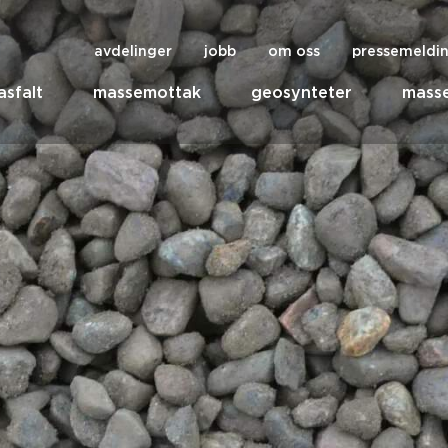
avdelinger
jobb
om oss
pressemeldi
asfalt
massemottak
geosynteter
masse