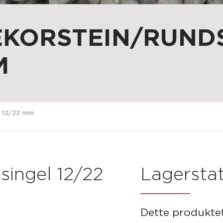
KORSTEIN/RUNDS
M
l 12/22 mm
ingel 12/22
Lagerstat
Dette produktet 