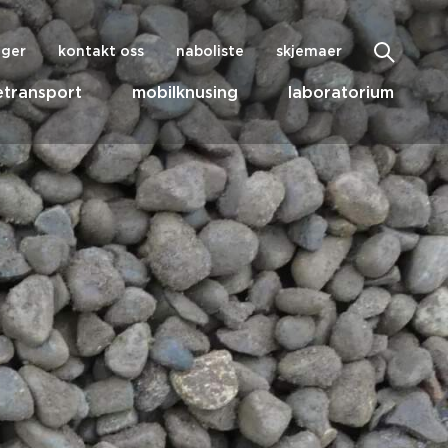
nger
kontakt oss
naboliste
skjemaer
transport
mobilknusing
laboratorium