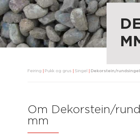
DE
M
Feiring
Pukk og grus
Singel
Dekorstein/rundsinge
Om Dekorstein/runds
mm