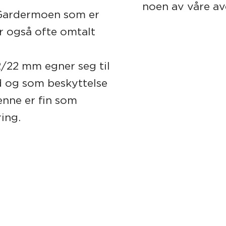
noen av våre av
 Gardermoen som er
r også ofte omtalt
2/22 mm egner seg til
d og som beskyttelse
enne er fin som
ring.