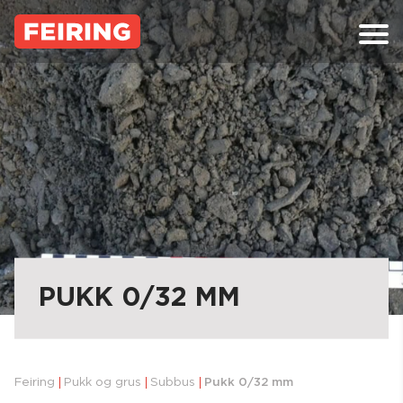
Skip
to
content
PUKK 0/32 MM
Feiring
Pukk og grus
Subbus
Pukk 0/32 mm