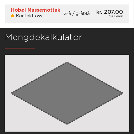
Hobøl Massemottak
kr. 207,00
Grå / gråblå
Kontakt oss
(eks. mva)
Lagerstatus:
Kontakt oss
Grå / gråblå
Mengdekalkulator
Åpningstider
Pukkutsalget stenges midlertidig f.o.m.
.
01.12.25
Massemottak: Mandag - Torsdag
07:00 -
19:00
Massemottak: Fredag
07:00 -
15:00
67 91 60 00
SEND EPOST