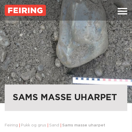
Skip
to
content
SAMS MASSE UHARPET
Feiring
Pukk og grus
Sand
Sams masse uharpet