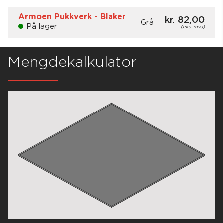
Armoen Pukkverk - Blaker
kr. 82,00
Grå
På lager
(eks. mva)
Lagerstatus:
På lager
Grå
Mengdekalkulator
Åpningstider
Mandag - fredag
07:00 - 15:00
67 91 60 00
SEND EPOST