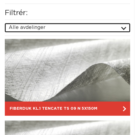
Filtrér:
Alle avdelinger
Alle avdelinger
Søk
Armoen Pukkverk - Blaker
Bjønndalen Bruk - Nittedal
Dal Pukkverk
Feiring Bruk - Lørenskog
Hadeland Pukkverk - Stryken
Heier Pukkverk - Enebakk
Hobøl Massemottak
FIBERDUK KL.1 TENCATE TS 09 N 5X150M
Stange (forhandler)
Trondheim (forhandler)
Ålesund (forhandler)