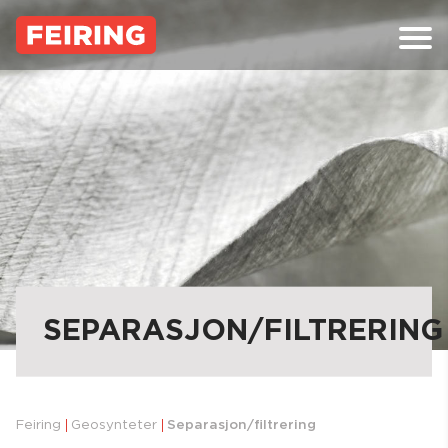
Skip
to
content
SEPARASJON/FILTRERING
Feiring
Geosynteter
Separasjon/filtrering