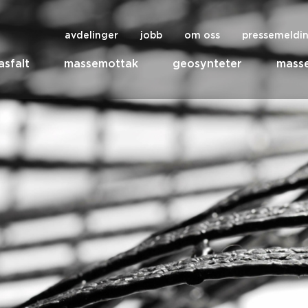
avdelinger
jobb
om oss
pressemeldi
asfalt
massemottak
geosynteter
masse