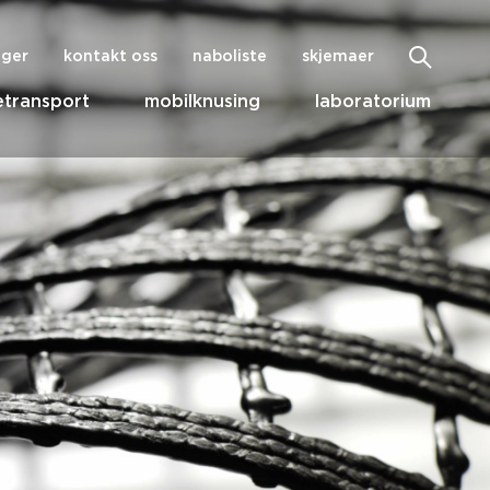
nger
kontakt oss
naboliste
skjemaer
transport
mobilknusing
laboratorium