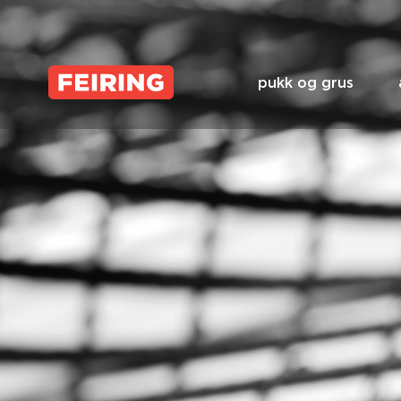
Skip
to
content
pukk og grus