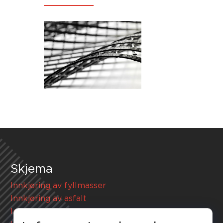
Skjema
Innkjøring av fyllmasser
Innkjøring av asfalt
Innkjøring av sprengstein