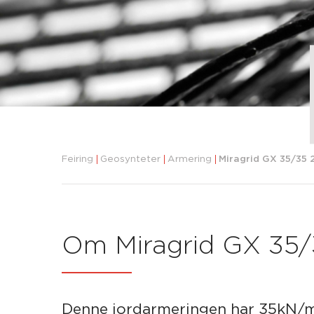
Feiring
Geosynteter
Armering
Miragrid GX 35/35
Om Miragrid GX 35
Denne jordarmeringen har 35kN/m