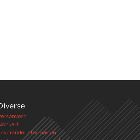
Diverse
Personvern
Sidekart
Leverandørinformasjon