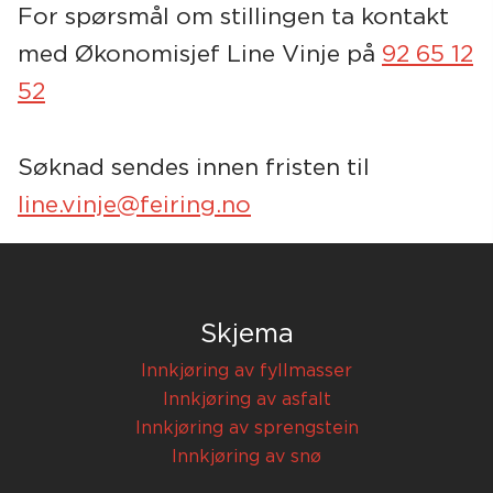
For spørsmål om stillingen ta kontakt
med Økonomisjef Line Vinje på
92 65 12
52
Søknad sendes innen fristen til
line.vinje@feiring.no
Skjema
Innkjøring av fyllmasser
Innkjøring av asfalt
Innkjøring av sprengstein
Innkjøring av snø