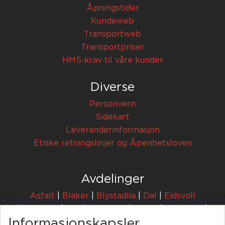
Åpningstider
Kundeweb
Transportweb
Transportpriser
HMS-krav til våre kunder
Diverse
Personvern
Sidekart
Leverandørinformasjon
Etiske retningslinjer og Åpenhetsloven
Avdelinger
Asfalt
|
Blaker
|
Blystadlia
|
Dal
|
Eidsvoll
|
Enebakk
|
Fet
|
Hadeland
|
Hobøl
|
Jessheim
|
Informasjonskapsler
Lørenskog
|
Nittedal
|
Rælingen
|
Tønsberg