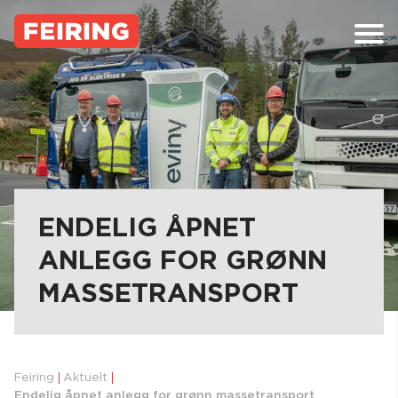
Skip
to
content
ENDELIG ÅPNET
ANLEGG FOR GRØNN
MASSETRANSPORT
Feiring
Aktuelt
Endelig åpnet anlegg for grønn massetransport