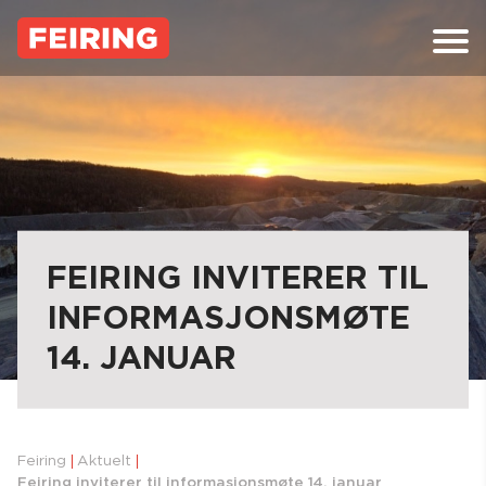
Skip
to
content
FEIRING INVITERER TIL
INFORMASJONSMØTE
14. JANUAR
Feiring
Aktuelt
Feiring inviterer til informasjonsmøte 14. januar