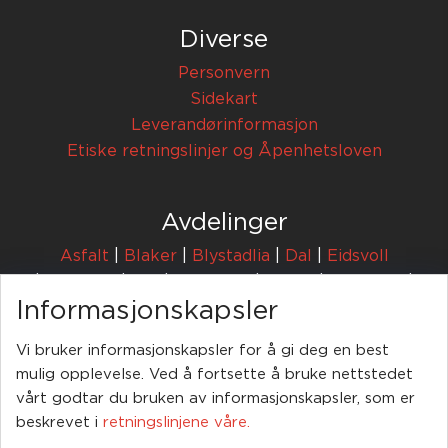
Diverse
Personvern
Sidekart
Leverandørinformasjon
Etiske retningslinjer og Åpenhetsloven
Avdelinger
Asfalt
|
Blaker
|
Blystadlia
|
Dal
|
Eidsvoll
|
Enebakk
|
Fet
|
Hadeland
|
Hobøl
|
Jessheim
|
Informasjonskapsler
Lørenskog
|
Nittedal
|
Rælingen
|
Tønsberg
Vi bruker informasjonskapsler for å gi deg en best
Feiring AS | Postboks 394 | 1471 Lørenskog |
mulig opplevelse. Ved å fortsette å bruke nettstedet
67 91 60 00
post@feiring.no
|
|
vårt godtar du bruken av informasjonskapsler, som er
Følg oss:
beskrevet i
retningslinjene våre.